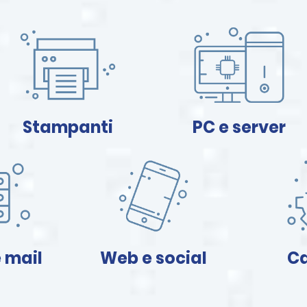
Stampanti
PC e server
 mail
Web e social
Ca