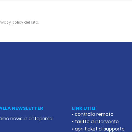
rivacy policy
del sito.
I ALLA NEWSLETTER
LINK UTILI
• controllo remoto
ultime news in anteprima
• tariffe d'intervento
• apri ticket di supporto