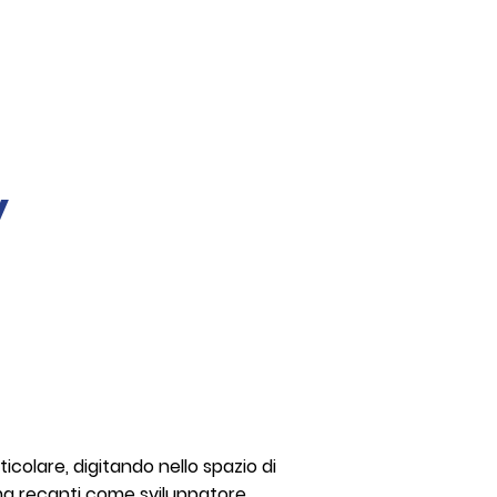
y
ticolare, digitando nello spazio di
 ma recanti come sviluppatore