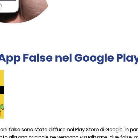
App False nel Google Pla
zioni false sono state diffuse nel Play Store di Google. In par
canto alla app originale ne vengono visualizzate due false