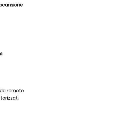
di scansione
li
o da remoto
torizzati