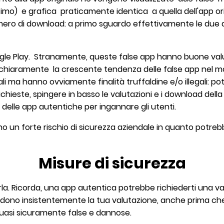
ttimo) e grafica praticamente identica a quella dell'app ori
 numero di download: a primo sguardo effettivamente le due
gle Play. Stranamente, queste false app hanno buone valu
hiaramente la crescente tendenza delle false app nel m
ali ma hanno ovviamente finalità truffaldine e/o illegali: pot
ichieste, spingere in basso le valutazioni e i download dell
 delle app autentiche per ingannare gli utenti.
no un forte rischio di sicurezza aziendale in quanto potre
Misure di sicurezza
la. Ricorda, una app autentica potrebbe richiederti una v
hiedono insistentemente la tua valutazione, anche prima ch
asi sicuramente false e dannose.