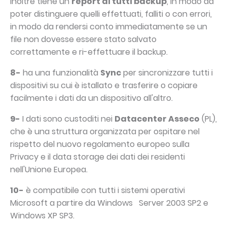
inoltre tiene un
report di tutti backup
, in modo da
poter distinguere quelli effettuati, falliti o con errori,
in modo da rendersi conto immediatamente se un
file non dovesse essere stato salvato
correttamente e ri-effettuare il backup.
8-
ha una funzionalità
Sync
per sincronizzare tutti i
dispositivi su cui è istallato e trasferire o copiare
facilmente i dati da un dispositivo all'altro.
9-
I dati sono custoditi nei
Datacenter Asseco
(PL),
che è una struttura organizzata per ospitare nel
rispetto del nuovo regolamento europeo sulla
Privacy e il data storage dei dati dei residenti
nell'Unione Europea.
10-
è compatibile con tutti i sistemi operativi
Microsoft a partire da Windows Server 2003 SP2 e
Windows XP SP3.